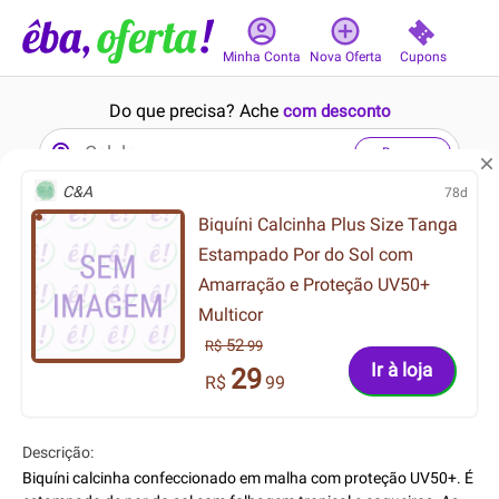
Cupons
Minha Conta
Nova Oferta
Do que precisa? Ache
com desconto
Buscar
C&A
78d
Biquíni Calcinha Plus Size Tanga
5min
16min
8.8
8.8
Estampado Por do Sol com
Amarração e Proteção UV50+
Multicor
52
R$
99
Ir à loja
29
R$
99
499.99
119.99
R$
R$
399.99
89.99
R$
R$
Descrição:
Tênis Fila Clubhouse 99
conjunto longo infantil de
Masculino Incolor
moletom sweet days floral
Biquíni calcinha confeccionado em malha com proteção UV50+. É