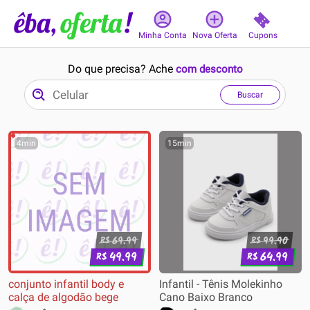
Cupons
Minha Conta
Nova Oferta
Do que precisa? Ache
com desconto
Buscar
4min
15min
69.99
99.90
R$
R$
49.99
64.99
R$
R$
conjunto infantil body e
Infantil - Tênis Molekinho
calça de algodão bege
Cano Baixo Branco