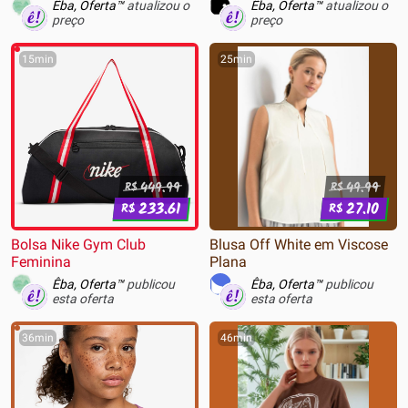
Êba, Oferta™
atualizou o
Êba, Oferta™
atualizou o
preço
preço
15min
25min
449.99
49.99
R$
R$
233.61
27.10
R$
R$
Bolsa Nike Gym Club
Blusa Off White em Viscose
Feminina
Plana
Êba, Oferta™
publicou
Êba, Oferta™
publicou
esta oferta
esta oferta
36min
46min