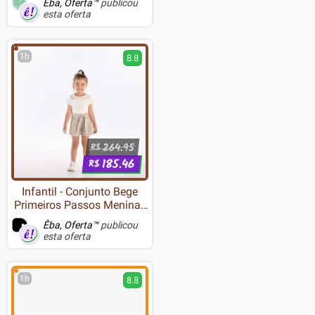
Êba, Oferta™
publicou
esta oferta
1h
8.8
264.95
R$
185.46
R$
Infantil - Conjunto Bege
Primeiros Passos Menina -
53323-1362
Êba, Oferta™
publicou
esta oferta
1h
8.8