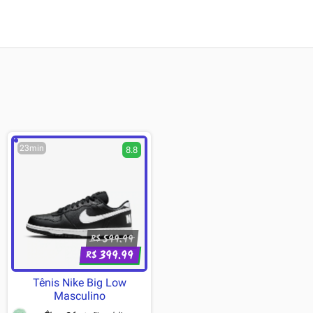
23min
8.8
599.99
R$
399.99
R$
Tênis Nike Big Low
Masculino