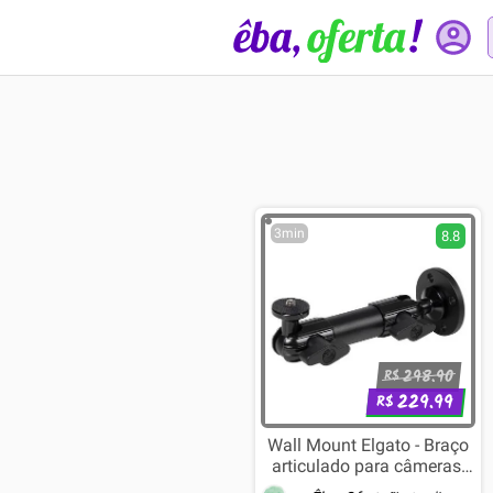
3min
8.8
298.90
R$
229.99
R$
Wall Mount Elgato - Braço
articulado para câmeras,
luzes e outros