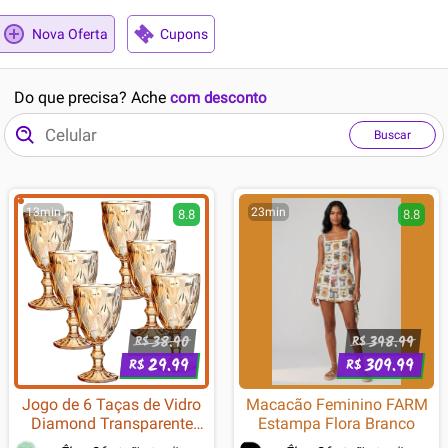
Nova Oferta
Cupons
Do que precisa? Ache
com desconto
Buscar
13min
23min
8.8
8.8
38.90
398.99
R$
R$
29.99
309.99
R$
R$
Jogo de 6 Taças de Vidro
Macacão Feminino FARM
Diamond Transparente
Estampa Flora Branco
Ambar Furta Cor Verde Azul