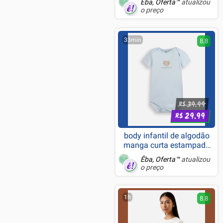
Êba, Oferta™
atualizou
equipamentos, Multi Mount
o preço
Essentials - 10AAO9901
33min
8.8
39.99
R$
29.99
R$
body infantil de algodão
manga curta estampado
azul
Êba, Oferta™
atualizou
o preço
1h
8.8