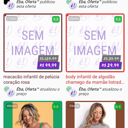
Cinza
Êba, Oferta™
publicou
Êba, Oferta™
publicou
esta oferta
esta oferta
27min
38min
8.8
8.8
129.99
39.99
R$
R$
99.99
29.99
R$
R$
macacão infantil de pelúcia
body infantil de algodão
coração rosa
chamego da mamãe listrado
rosa
Êba, Oferta™
atualizou o
Êba, Oferta™
atualizou o
preço
preço
49min
59min
8.8
8.8