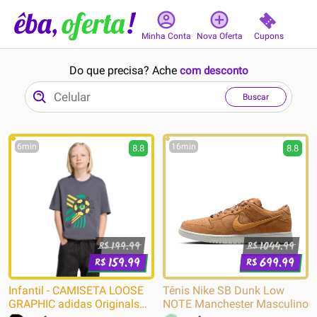
Cupons
Minha Conta
Nova Oferta
Do que precisa? Ache
com desconto
Buscar
6min
16min
8.8
8.8
199.99
1044.99
R$
R$
159.99
699.99
R$
R$
Infantil - CAMISETA LOOSE
Tênis Nike SB Dunk Low
GRAPHIC adidas Originals
NOTE Manchester Masculino