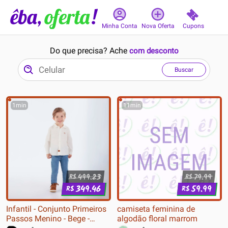
Cupons
Minha Conta
Nova Oferta
Do que precisa? Ache
com desconto
Buscar
1min
11min
499.23
79.99
R$
R$
349.46
59.99
R$
R$
Infantil - Conjunto Primeiros
camiseta feminina de
Passos Menino - Bege -
algodão floral marrom