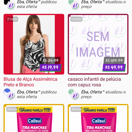
52787-1271
Êba, Oferta™
publicou
Êba, Oferta™
atualizou o
esta oferta
preço
21min
32min
34.99
109.99
R$
R$
19.99
49.99
R$
R$
Blusa de Alça Assimétrica
casaco infantil de pelúcia
Preto e Branco
com capuz rosa
Êba, Oferta™
publicou
Êba, Oferta™
atualizou o
esta oferta
preço
43min
43min