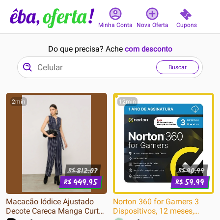
Cupons
Minha Conta
Nova Oferta
Do que precisa? Ache
com desconto
Buscar
2min
12min
812.07
90.99
R$
R$
449.95
59.99
R$
R$
Macacão Iódice Ajustado
Norton 360 for Gamers 3
Decote Careca Manga Curta
Dispositivos, 12 meses,