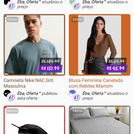
Longo Azul Azul
Digital para Download -
Êba, Oferta™
atualizou o
Êba, Oferta™
atualizou o
21415189
preço
preço
23min
33min
189.99
59.99
R$
R$
151.99
45.99
R$
R$
Camiseta Nike NAC Grit
Blusa Feminina Canelada
Masculina
com Rebites Marrom
Êba, Oferta™
publicou
Êba, Oferta™
atualizou o
esta oferta
preço
43min
54min