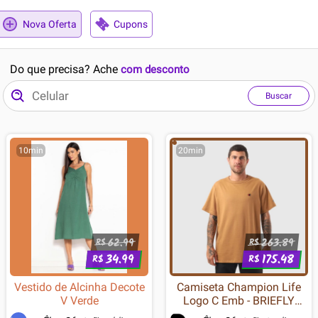
Nova Oferta
Cupons
Do que precisa? Ache
com desconto
Buscar
10min
20min
62.99
263.89
R$
R$
34.99
175.48
R$
R$
Vestido de Alcinha Decote
Camiseta Champion Life
V Verde
Logo C Emb - BRIEFLY
BROWN