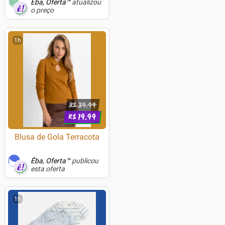
Êba, Oferta™
atualizou
o preço
1h
39.99
R$
19.99
R$
Blusa de Gola Terracota
Êba, Oferta™
publicou
esta oferta
1h