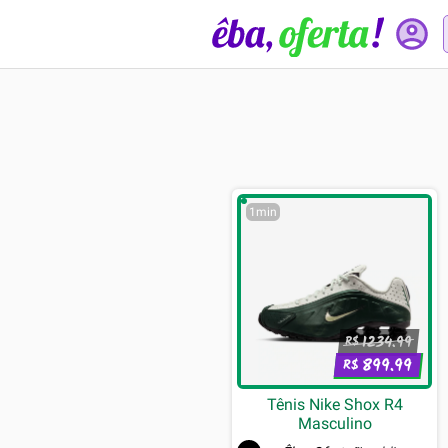
1min
1234.99
R$
899.99
R$
Tênis Nike Shox R4
Masculino