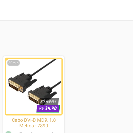
30min
43.99
R$
34.90
R$
Cabo DVI-D MD9, 1.8
Metros - 7890