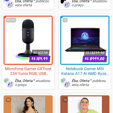
Êba, Oferta™
publicou
Êba, Oferta™
atualizou
esta oferta
o preço
50min
1h
167.90
13599.90
R$
R$
109.99
8999.00
R$
R$
Microfone Gamer GXTrust
Notebook Gamer MSI
234 Yunix RGB, USB
Katana A17 AI AMD Ryzen
Compacto, Filtro Pop e
7-8845HS, 16GB RAM, SSD
Êba, Oferta™
atualizou
Êba, Oferta™
publicou
Mudo, Preto - 25372
512GB, 15.6" 144Hz,
o preço
esta oferta
GeForce RTX 4060, Win
11H, Preto - 9S7-17LN31-
1003
1h
1h