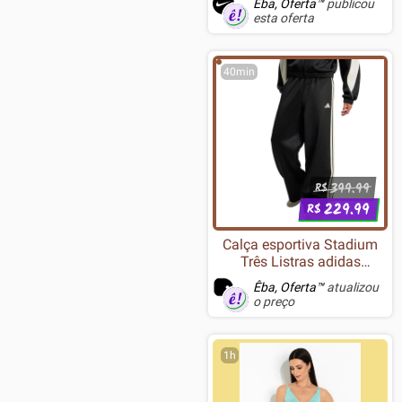
Êba, Oferta™
publicou
esta oferta
40min
399.99
R$
229.99
R$
Calça esportiva Stadium
Três Listras adidas
Sportswear Preto
Êba, Oferta™
atualizou
o preço
1h