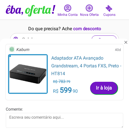
Cupons
Minha Conta
Nova Oferta
Do que precisa? Ache
com desconto
Buscar
Kabum
40d
Adaptador ATA Avançado
8min
18min
8.8
8.8
Grandstream, 4 Portas FXS, Preto -
HT814
783
R$
79
Ir à loja
599
R$
90
999.99
106.19
R$
R$
679.99
65.34
R$
R$
Comente:
Tênis ASICS Noosa Tri 16 -
Calca Jeans Moletom Azul
Feminino - Azul/Azul