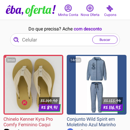
Cupons
Minha Conta
Nova Oferta
Do que precisa? Ache
com desconto
Buscar
3min
14min
149.90
155.94
R$
R$
89.91
116.95
R$
R$
Chinelo Kenner Kyra Pro
Conjunto Wild Spirit em
Comfy Feminino Caqui
Moletinho Azul Marinho