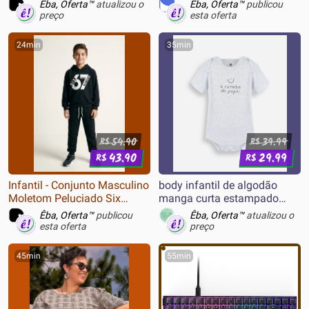
Êba, Oferta™
atualizou o
Êba, Oferta™
publicou
preço
esta oferta
24min
35min
54.90
39.99
R$
R$
43.90
29.99
R$
R$
Infantil - Conjunto Masculino
body infantil de algodão
Moletom Peluciado Six
manga curta estampado
Seven - Preto
cinza
Êba, Oferta™
publicou
Êba, Oferta™
atualizou o
esta oferta
preço
45min
55min